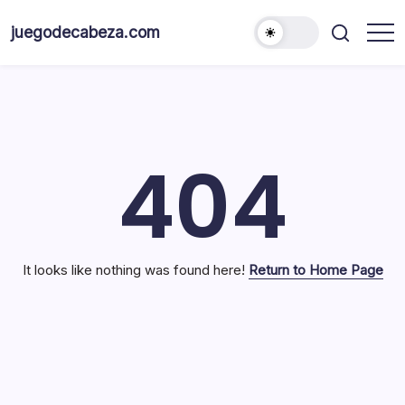
Skip
to
juegodecabeza.com
content
404
It looks like nothing was found here!
Return to Home Page