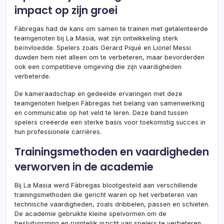
impact op zijn groei
Fàbregas had de kans om samen te trainen met getalenteerde
teamgenoten bij La Masia, wat zijn ontwikkeling sterk
beïnvloedde. Spelers zoals Gerard Piqué en Lionel Messi
duwden hem niet alleen om te verbeteren, maar bevorderden
ook een competitieve omgeving die zijn vaardigheden
verbeterde.
De kameraadschap en gedeelde ervaringen met deze
teamgenoten hielpen Fàbregas het belang van samenwerking
en communicatie op het veld te leren. Deze band tussen
spelers creëerde een sterke basis voor toekomstig succes in
hun professionele carrières.
Trainingsmethoden en vaardigheden
verworven in de academie
Bij La Masia werd Fàbregas blootgesteld aan verschillende
trainingsmethoden die gericht waren op het verbeteren van
technische vaardigheden, zoals dribbelen, passen en schieten.
De academie gebruikte kleine spelvormen om de
besluitvorming en ruimtelijk inzicht van spelers te verbeteren,