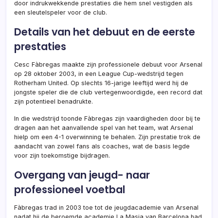
door indrukwekkende prestaties die hem snel vestigden als
een sleutelspeler voor de club.
Details van het debuut en de eerste
prestaties
Cesc Fàbregas maakte zijn professionele debuut voor Arsenal
op 28 oktober 2003, in een League Cup-wedstrijd tegen
Rotherham United. Op slechts 16-jarige leeftijd werd hij de
jongste speler die de club vertegenwoordigde, een record dat
zijn potentieel benadrukte.
In die wedstrijd toonde Fàbregas zijn vaardigheden door bij te
dragen aan het aanvallende spel van het team, wat Arsenal
hielp om een 4-1 overwinning te behalen. Zijn prestatie trok de
aandacht van zowel fans als coaches, wat de basis legde
voor zijn toekomstige bijdragen.
Overgang van jeugd- naar
professioneel voetbal
Fàbregas trad in 2003 toe tot de jeugdacademie van Arsenal
nadat hij de beroemde academie La Masia van Barcelona had