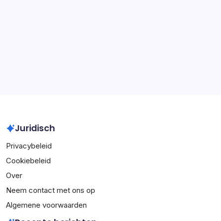
Wereldbekeroverwinningen, Internationale records
Andrés Iniesta: Wereldbekerwinst, Clubtitels, Individuele
prijzen
Archief
March 2026
February 2026
Juridisch
Privacybeleid
Cookiebeleid
Over
Neem contact met ons op
Algemene voorwaarden