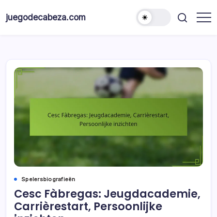
Skip
to
juegodecabeza.com
content
Spelersbiografieën
Cesc Fàbregas: Jeugdacademie,
Carrièrestart, Persoonlijke