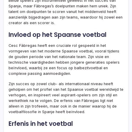
Beide spelers zijn instrumenteel geweest in het succes van
Spanje, maar Fàbregas’s doelpunten maken hem uniek. Zijn
talent om doelpunten te scoren vanuit het middenveld heeft
aanzienlijk bijgedragen aan zijn teams, waardoor hij zowel een
creator als een scorer is.
Invloed op het Spaanse voetbal
Cesc Fàbregas heeft een cruciale rol gespeeld in het
vormgeven van het moderne Spaanse voetbal, vooral tijdens
de gouden periode van het nationale team. Zijn visie en
technische vaardigheden hebben jongere generaties spelers
beïnvloed, waarbij ze een focus op balbezitvoetbal en
complexe passing aanmoedigden.
Zijn succes op zowel club- als internationaal niveau heeft
geholpen om het profiel van het Spaanse voetbal wereldwijd te
verhogen, en inspireert veel aspirant-spelers om zijn stijl en
werkethiek na te volgen. De erfenis van Fàbregas ligt niet
alleen in zijn trofeeën, maar ook in de manier waarop hij de
voetbalfilosofie in Spanje heeft beïnvloed.
Erfenis in het voetbal