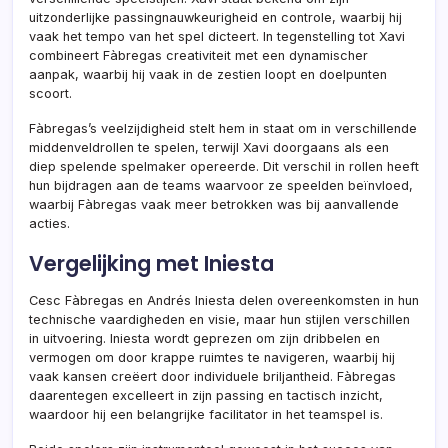
uitzonderlijke passingnauwkeurigheid en controle, waarbij hij
vaak het tempo van het spel dicteert. In tegenstelling tot Xavi
combineert Fàbregas creativiteit met een dynamischer
aanpak, waarbij hij vaak in de zestien loopt en doelpunten
scoort.
Fàbregas’s veelzijdigheid stelt hem in staat om in verschillende
middenveldrollen te spelen, terwijl Xavi doorgaans als een
diep spelende spelmaker opereerde. Dit verschil in rollen heeft
hun bijdragen aan de teams waarvoor ze speelden beïnvloed,
waarbij Fàbregas vaak meer betrokken was bij aanvallende
acties.
Vergelijking met Iniesta
Cesc Fàbregas en Andrés Iniesta delen overeenkomsten in hun
technische vaardigheden en visie, maar hun stijlen verschillen
in uitvoering. Iniesta wordt geprezen om zijn dribbelen en
vermogen om door krappe ruimtes te navigeren, waarbij hij
vaak kansen creëert door individuele briljantheid. Fàbregas
daarentegen excelleert in zijn passing en tactisch inzicht,
waardoor hij een belangrijke facilitator in het teamspel is.