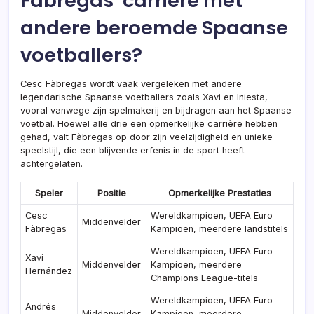
Fàbregas’ carrière met
andere beroemde Spaanse
voetballers?
Cesc Fàbregas wordt vaak vergeleken met andere
legendarische Spaanse voetballers zoals Xavi en Iniesta,
vooral vanwege zijn spelmakerij en bijdragen aan het Spaanse
voetbal. Hoewel alle drie een opmerkelijke carrière hebben
gehad, valt Fàbregas op door zijn veelzijdigheid en unieke
speelstijl, die een blijvende erfenis in de sport heeft
achtergelaten.
Speler
Positie
Opmerkelijke Prestaties
Cesc
Wereldkampioen, UEFA Euro
Middenvelder
Fàbregas
Kampioen, meerdere landstitels
Wereldkampioen, UEFA Euro
Xavi
Middenvelder
Kampioen, meerdere
Hernández
Champions League-titels
Wereldkampioen, UEFA Euro
Andrés
Middenvelder
Kampioen, meerdere