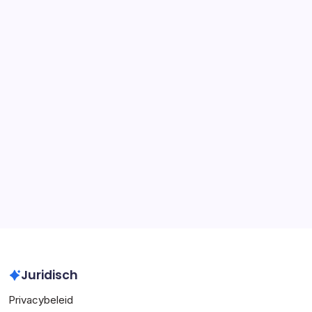
David Villa: Familiegeschiedenis, Vroege invloeden,
Carrièrebegin
Pau Torres: Internationaal debuut, Clubprestaties,
Opkomend talent
Iker Casillas: Aanvoerderschap,
Wereldbekeroverwinningen, Internationale records
Andrés Iniesta: Wereldbekerwinst, Clubtitels, Individuele
prijzen
Archief
March 2026
February 2026
Juridisch
Privacybeleid