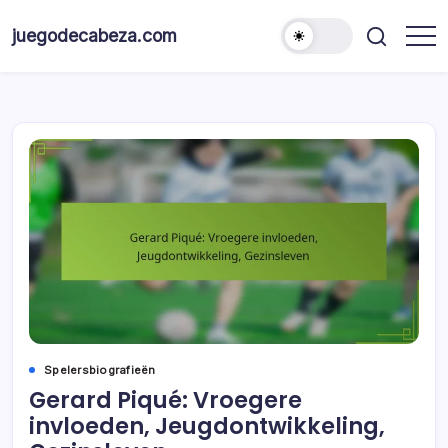
Skip
to
juegodecabeza.com
content
Spelersbiografieën
Gerard Piqué: Vroegere
invloeden, Jeugdontwikkeling,