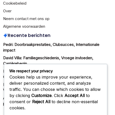
Cookiebeleid
Over
Neem contact met ons op
Algemene voorwaarden
Recente berichten
Pedri: Doorbraakprestaties, Clubsucces, Internationale
impact
David Villa: Familiegeschiedenis, Vroege invloeden,
Carrièrebegin
We respect your privacy
Pau Torres: Internationaal debuut, Clubprestaties,
Cookies help us improve your experience,
Opkomend talent
deliver personalized content, and analyze
Iker Casillas: Aanvoerderschap,
traffic. You can choose which cookies to allow
Wereldbekeroverwinningen, Internationale records
by clicking
Customize
. Click
Accept All
to
Andrés Iniesta: Wereldbekerwinst, Clubtitels, Individuele
consent or
Reject All
to decline non-essential
prijzen
cookies.