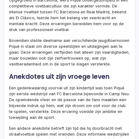
Opgegroeid in Barcelona, werd Piqué ondergedompeld in een
competitieve voetbalcultuur die zijn karakter vormde. De
intense rivaliteit tussen FC Barcelona en Real Madrid, bekend
als El Clásico, leerde hem het belang van veerkracht en
mentale kracht. Deze ervaringen bereidden hem voor op de
druk van professioneel voetbal.
Bovendien stelde deelname aan verschillende jeugdtoernooien
Piqué in staat om diverse speelstijlen en uitdagingen aan te
gaan. Deze ervaringen verfijnden niet alleen zijn vaardigheden,
maar bouwden ook zijn zelfvertrouwen op, wat zijn
vastberadenheid om in de sport te slagen versterkte.
Anekdotes uit zijn vroege leven
Een gedenkwaardig voorval uit zijn kindertijd was toen Piqué
zijn eerste wedstrijd van FC Barcelona bijwoonde in Camp Nou.
De opwindende sfeer en de passie van de fans maakten een
blijvende indruk op hem, wat zijn droom om ooit voor de club
te spelen, versterkte. Deze ervaring voedde zijn ambitie en
toewijding aan de sport.
Een andere anekdote betreft zijn tijd die hij doorbracht met
straatvoetbal spelen met vrienden. Deze informele wedstrijden