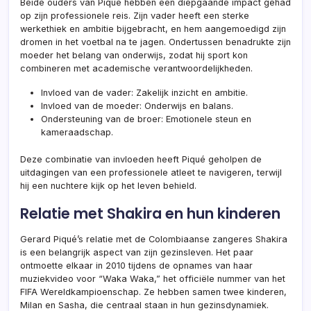
Beide ouders van Piqué hebben een diepgaande impact gehad
op zijn professionele reis. Zijn vader heeft een sterke
werkethiek en ambitie bijgebracht, en hem aangemoedigd zijn
dromen in het voetbal na te jagen. Ondertussen benadrukte zijn
moeder het belang van onderwijs, zodat hij sport kon
combineren met academische verantwoordelijkheden.
Invloed van de vader: Zakelijk inzicht en ambitie.
Invloed van de moeder: Onderwijs en balans.
Ondersteuning van de broer: Emotionele steun en
kameraadschap.
Deze combinatie van invloeden heeft Piqué geholpen de
uitdagingen van een professionele atleet te navigeren, terwijl
hij een nuchtere kijk op het leven behield.
Relatie met Shakira en hun kinderen
Gerard Piqué’s relatie met de Colombiaanse zangeres Shakira
is een belangrijk aspect van zijn gezinsleven. Het paar
ontmoette elkaar in 2010 tijdens de opnames van haar
muziekvideo voor “Waka Waka,” het officiële nummer van het
FIFA Wereldkampioenschap. Ze hebben samen twee kinderen,
Milan en Sasha, die centraal staan in hun gezinsdynamiek.